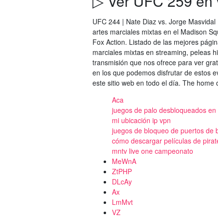
▷ Ver UFC 259 en v
UFC 244 | Nate Diaz vs. Jorge Masvidal
artes marciales mixtas en el Madison Sq
Fox Action. Listado de las mejores págin
marciales mixtas en streaming, peleas his
transmisión que nos ofrece para ver gra
en los que podemos disfrutar de estos e
este sitio web en todo el día. The home 
Aca
juegos de palo desbloqueados en 
mi ubicación ip vpn
juegos de bloqueo de puertos de 
cómo descargar películas de pirat
mntv live one campeonato
MeWnA
ZtPHP
DLcAy
Ax
LmMvt
VZ