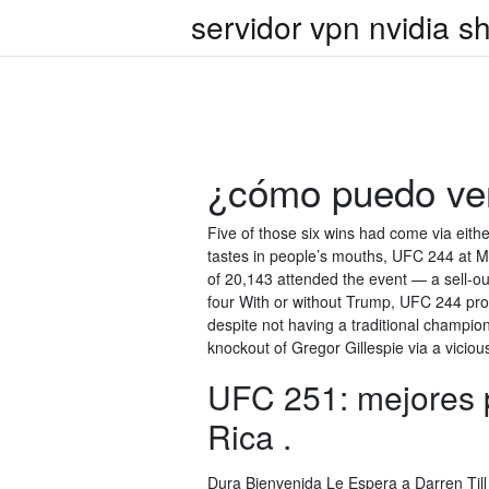
servidor vpn nvidia sh
¿cómo puedo ver
Five of those six wins had come via eit
tastes in people’s mouths, UFC 244 at M
of 20,143 attended the event — a sell-o
four With or without Trump, UFC 244 prom
despite not having a traditional champion
knockout of Gregor Gillespie via a vicio
UFC 251: mejores 
Rica .
Dura Bienvenida Le Espera a Darren Til