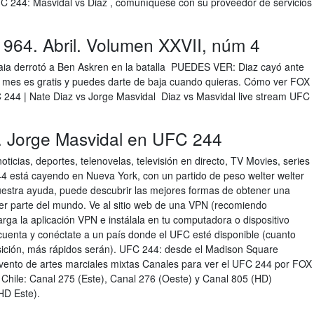
FC 244: Masvidal vs Diaz , comuníquese con su proveedor de servicios
 1964. Abril. Volumen XXVII, núm 4
 derrotó a Ben Askren en la batalla PUEDES VER: Diaz cayó ante
 mes es gratis y puedes darte de baja cuando quieras. Cómo ver FOX
 244 | Nate Diaz vs Jorge Masvidal Diaz vs Masvidal live stream UFC
. Jorge Masvidal en UFC 244
ticias, deportes, telenovelas, televisión en directo, TV Movies, series
44 está cayendo en Nueva York, con un partido de peso welter welter
 nuestra ayuda, puede descubrir las mejores formas de obtener una
er parte del mundo. Ve al sitio web de una VPN (recomiendo
ga la aplicación VPN e instálala en tu computadora o dispositivo
 cuenta y conéctate a un país donde el UFC esté disponible (cuanto
osición, más rápidos serán). UFC 244: desde el Madison Square
evento de artes marciales mixtas Canales para ver el UFC 244 por FOX
Chile: Canal 275 (Este), Canal 276 (Oeste) y Canal 805 (HD)
HD Este).