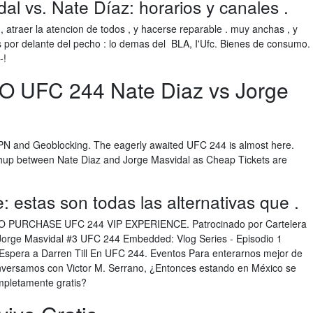
l vs. Nate Díaz: horarios y canales .
, atraer la atencion de todos , y hacerse reparable . muy anchas , y
 por delante del pecho : lo demas del BLA, I'Ufc. Bienes de consumo.
-!
O UFC 244 Nate Diaz vs Jorge
PN and Geoblocking. The eagerly awaited UFC 244 is almost here.
up between Nate Diaz and Jorge Masvidal as Cheap Tickets are
 estas son todas las alternativas que .
TO PURCHASE UFC 244 VIP EXPERIENCE. Patrocinado por Cartelera
 Jorge Masvidal #3 UFC 244 Embedded: Vlog Series - Episodio 1
Espera a Darren Till En UFC 244. Eventos Para enterarnos mejor de
nversamos con Victor M. Serrano, ¿Entonces estando en México se
mpletamente gratis?