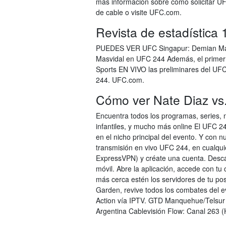
más información sobre cómo solicitar U
de cable o visite UFC.com.
Revista de estadística
PUEDES VER UFC Singapur: Demian Maia
Masvidal en UFC 244 Además, el primer
Sports EN VIVO las preliminares del UFC
244. UFC.com.
Cómo ver Nate Diaz vs
Encuentra todos los programas, series, no
infantiles, y mucho más online El UFC 2
en el nicho principal del evento. Y con
transmisión en vivo UFC 244, en cualqui
ExpressVPN) y créate una cuenta. Descar
móvil. Abre la aplicación, accede con tu
más cerca estén los servidores de tu p
Garden, revive todos los combates del 
Action vía IPTV. GTD Manquehue/Telsur 
Argentina Cablevisión Flow: Canal 263 (