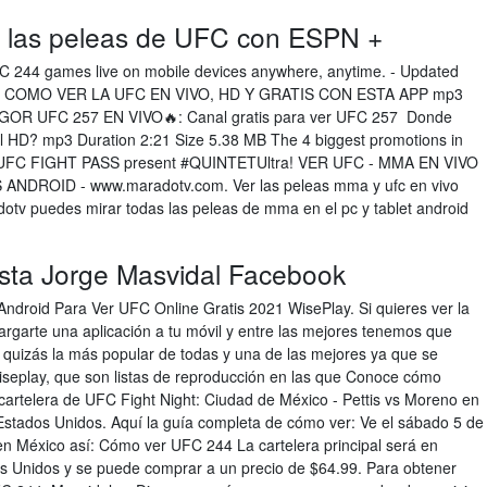
vo las peleas de UFC con ESPN +
FC 244 games live on mobile devices anywhere, anytime. - Updated
place. COMO VER LA UFC EN VIVO, HD Y GRATIS CON ESTA APP mp3
GOR UFC 257 EN VIVO🔥: Canal gratis para ver UFC 257 Donde
 HD? mp3 Duration 2:21 Size 5.38 MB The 4 biggest promotions in
nd UFC FIGHT PASS present #QUINTETUltra! VER UFC - MMA EN VIVO
DROID - www.maradotv.com. Ver las peleas mma y ufc en vivo
adotv puedes mirar todas las peleas de mma en el pc y tablet android
sta Jorge Masvidal Facebook
Android Para Ver UFC Online Gratis 2021 WisePlay. Si quieres ver la
garte una aplicación a tu móvil y entre las mejores tenemos que
quizás la más popular de todas y una de las mejores ya que se
Wiseplay, que son listas de reproducción en las que Conoce cómo
 cartelera de UFC Fight Night: Ciudad de México - Pettis vs Moreno en
Estados Unidos. Aquí la guía completa de cómo ver: Ve el sábado 5 de
en México así: Cómo ver UFC 244 La cartelera principal será en
os Unidos y se puede comprar a un precio de $64.99. Para obtener