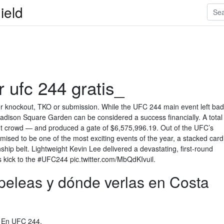
ield
 ufc 244 gratis_
her knockout, TKO or submission. While the UFC 244 main event left bad
adison Square Garden can be considered a success financially. A total
ut crowd — and produced a gate of $6,575,996.19. Out of the UFC’s
ised to be one of the most exciting events of the year, a stacked card
ship belt. Lightweight Kevin Lee delivered a devastating, first-round
us kick to the #UFC244 pic.twitter.com/MbQdKIvuil.
peleas y dónde verlas en Costa
l En UFC 244.