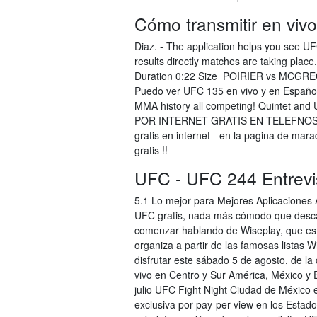
Cómo transmitir en vi
Diaz. - The application helps you see U
results directly matches are taking 
Duration 0:22 Size POIRIER vs MCGRE
Puedo ver UFC 135 en vivo y en Español
MMA history all competing! Quintet a
POR INTERNET GRATIS EN TELEFNOS AN
gratis en internet - en la pagina de mar
gratis !!
UFC - UFC 244 Entrevi
5.1 Lo mejor para Mejores Aplicaciones 
UFC gratis, nada más cómodo que descar
comenzar hablando de Wiseplay, que es 
organiza a partir de las famosas listas 
disfrutar este sábado 5 de agosto, de la
vivo en Centro y Sur América, México y 
julio UFC Fight Night Ciudad de México 
exclusiva por pay-per-view en los Estad