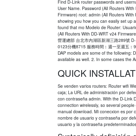
Find D-Link router passwords and usernam
User Name. Password (All Routers With
Firmware) root: admin (All Routers With 
showing you how you can easily set up a 
found that mo Modelo de Router: Usuari
(All Routers With DD-WRT v24 Firmware)
營運總部 台北市內湖區新湖三路289號 D-Lin
0123分機8715 服務時間︰週一至週五︰9:00 
DAP models are some of the following: 
available as well. 2. In some cases the 
QUICK INSTALLAT
Se venden varios routers: Router wifi 
caja; La URL de administración por defec
con contraseña admin. With the D-Link D
connection wirelessly, so several peopl
manual download. Mi conecxion es por c
nombre de usuario y contraseña por def
usuario y la contraseña predeterminado