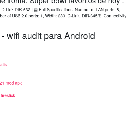
de ironía. Super bowl favoritos de hoy .
. D-Link DIR-632 | ▤ Full Specifications: Number of LAN ports: 8,
r of USB 2.0 ports: 1, Width: 230 D-Link. DIR-645/E. Connectivity
 wifi audit para Android
atis
021 mod apk
irestick