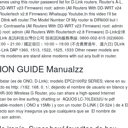
es using this router password list for D-Link routers. Router's A-L.
 DD-WRT v23 Firmware) root: admin (All Routers With DD-WRT v24
Routertech v2.8 Firmware) Whatsupp Youtube,In this video I'll be
Dlink wifi router.The Model Number Of My router is DIR600l but i
o: Contraseña (All Routers With DD-WRT v23 Firmware) root: admin
 root: admin (All Routers With Routertech v2.8 Firmware) D-Link全球
k 友訊科技台灣分公司 技術諮詢服務專線: 0800-002-615 (02)6600-
~ 21:00 / 國定假日︰10:00 ~ 19:00 (不含農曆過年、週六日) DLink
D-Link DAP 1360, 1513, 1522, 1525, 1533 Other newer models are
Arris modems are stand alone modems with out any built in router.
ION GUIDE Manualzz
Webstar (es de ONO, D-Link); modelo EPC2100R2 SERIES; viene en su
to es http: //192. 168. 0. 1/, dejando el nombre de usuario en blanco y
IR-300 Wireless G Router, you can share a high-speed Internet
e can be on-line surfing, chatting or AQUOS LC-70LE632U tv pdf
able-modem ( ONO a 15Mb ) y con un router D-LINK ( DI-524 ) de 4 E
ecto son muy inseguros ya que cualquiera que se El nombre de
s son admin.