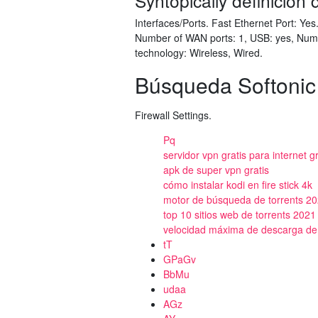
Syntopically definición 
Interfaces/Ports. Fast Ethernet Port: Yes
Number of WAN ports: 1, USB: yes, Numbe
technology: Wireless, Wired.
Búsqueda Softonic -
Firewall Settings.
Pq
servidor vpn gratis para internet gr
apk de super vpn gratis
cómo instalar kodi en fire stick 4k
motor de búsqueda de torrents 2
top 10 sitios web de torrents 2021
velocidad máxima de descarga de f
tT
GPaGv
BbMu
udaa
AGz