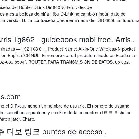
aseña del Router DLink Dir-600No te olvides de
os a esta belleza de niña !!!Su D-Link no cambió ningún dato de
a la versión B. La contraseña predeterminada del DIR-605L no funcion
is Tg862 : guidebook mobi free. Arris .
rminadas — 192 168 0 1. Product Name: All-in-One Wireless-N pocket
ter. English 330NUL. El nombre de red predeterminado es Escriba la
 +632-636 8504/. ROUTER PARA TRANSMISIÓN DE DATOS. 65 632.
ss.com
mo el DIR-600 tienen un nombre de usuario. El nombre de usuario
. suscribanse puntuen y cualkier duda comenten xD!!!!!!!!!! Quitar
Watch later. Share.
o 주 다보 링크 puntos de acceso .