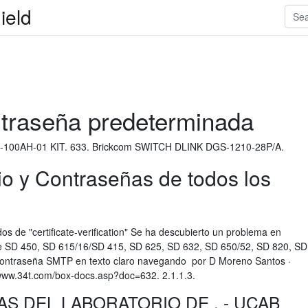
ield
ntraseña predeterminada
H-100AH-01 KIT. 633. Brickcom SWITCH DLINK DGS-1210-28P/A.
o y Contraseñas de todos los
dos de "certificate-verification" Se ha descubierto un problema en
re SD 450, SD 615/16/SD 415, SD 625, SD 632, SD 650/52, SD 820, SD
 contraseña SMTP en texto claro navegando por D Moreno Santos ·
www.34t.com/box-docs.asp?doc=632. 2.1.1.3.
S DEL LABORATORIO DE . - UCAB