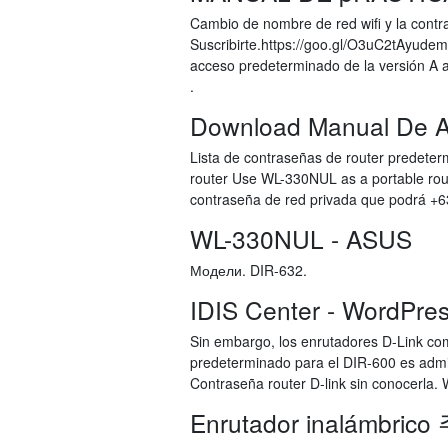
Cambio de nombre de red wifi y la contr
Suscribirte.https://goo.gl/O3uC2tAyudem
acceso predeterminado de la versión A 
.
Download Manual De Arr
Lista de contraseñas de router predete
router Use WL-330NUL as a portable rou
contraseña de red privada que podrá
WL-330NUL - ASUS
Модели. DIR-632.
IDIS Center - WordPre
Sin embargo, los enrutadores D-Link co
predeterminado para el DIR-600 es admin
Contraseña router D-link sin conocerla. 
Enrutador inalámbric