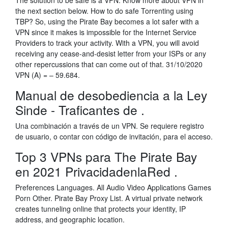
The solution to be safe is a VPN. Know more about VPN in
the next section below. How to do safe Torrenting using
TBP? So, using the Pirate Bay becomes a lot safer with a
VPN since it makes is impossible for the Internet Service
Providers to track your activity. With a VPN, you will avoid
receiving any cease-and-desist letter from your ISPs or any
other repercussions that can come out of that. 31/10/2020
VPN (A) = – 59.684.
Manual de desobediencia a la Ley
Sinde - Traficantes de .
Una combinación a través de un VPN. Se requiere registro
de usuario, o contar con código de invitación, para el acceso.
Top 3 VPNs para The Pirate Bay
en 2021 PrivacidadenlaRed .
Preferences Languages. All Audio Video Applications Games
Porn Other. Pirate Bay Proxy List. A virtual private network
creates tunneling online that protects your identity, IP
address, and geographic location.