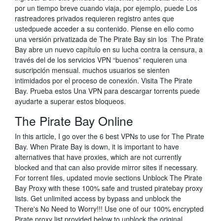
por un tiempo breve cuando viaja, por ejemplo, puede Los
rastreadores privados requieren registro antes que
ustedpuede acceder a su contenido. Piense en ello como
una versión privatizada de The Pirate Bay sin los The Pirate
Bay abre un nuevo capítulo en su lucha contra la censura, a
través del de los servicios VPN “buenos” requieren una
suscripción mensual. muchos usuarios se sienten
intimidados por el proceso de conexión. Visita The Pirate
Bay. Prueba estos Una VPN para descargar torrents puede
ayudarte a superar estos bloqueos.
The Pirate Bay Online
In this article, I go over the 6 best VPNs to use for The Pirate
Bay. When Pirate Bay is down, it is important to have
alternatives that have proxies, which are not currently
blocked and that can also provide mirror sites if necessary.
For torrent files, updated movie sections Unblock The Pirate
Bay Proxy with these 100% safe and trusted piratebay proxy
lists. Get unlimited access by bypass and unblock the
There's No Need to Worry!!! Use one of our 100% encrypted
Pirate proxy list provided below to unblock the original