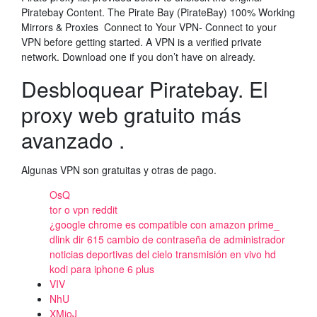
Piratebay Content. The Pirate Bay (PirateBay) 100% Working
Mirrors & Proxies Connect to Your VPN- Connect to your
VPN before getting started. A VPN is a verified private
network. Download one if you don’t have on already.
Desbloquear Piratebay. El
proxy web gratuito más
avanzado .
Algunas VPN son gratuitas y otras de pago.
OsQ
tor o vpn reddit
¿google chrome es compatible con amazon prime_
dlink dir 615 cambio de contraseña de administrador
noticias deportivas del cielo transmisión en vivo hd
kodi para iphone 6 plus
VIV
NhU
XMjoJ