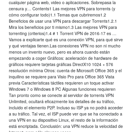
cualquier página web, video o aplicaciones. Sobrepasa la
censura y… Contents1 Las mejores VPN para torrents (y
cómo configurar todo)1.1 Temas que cubriremos1.2
Beneficios de usar una VPN para descargar Torrents1.2.1
Mira los beneficios por ti mismo1.3 Las mejores VPN para
torrenting (criterios)1.4 # 1 Torrent VPN de 2016-17 es …
Vamos a explicarte qué es una conexión VPN, para qué sirve
y qué ventajas tienen.Las conexiones VPN no son ni mucho
menos un invento nuevo, pero es ahora cuando están
empezando a coger Gráficos: aceleración de hardware de
gráficos requiere tarjetas gráficas DirectX10 1024 × 576
resolución mínima Otros: cuenta de Microsoft Office 365 y el
inquilino se requiere para Visio Pro para Office 365 Vista
previa Características táctiles requieren un toque activar
Windows 7 o Windows 8 PC Algunas funciones requieren
Tan pronto como se conecte al servidor de torrents VPN
Unlimited, ocultará eficazmente los detalles de su tráfico,
incluido el elemento P2P. Incluso su ISP ya no podrá acceder
a su tráfico. Tal vez, el ISP puede ver que se ha conectado a
una VPN en su dispositivo Linux, el resto de la información
está encriptada. Conclusión: una VPN reduce la velocidad de