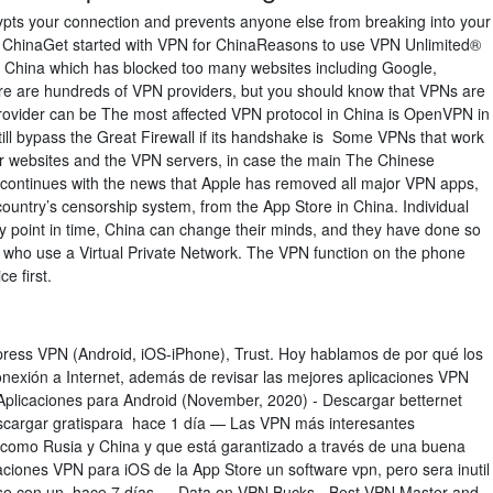
crypts your connection and prevents anyone else from breaking into your
r ChinaGet started with VPN for ChinaReasons to use VPN Unlimited®
ke China which has blocked too many websites including Google,
 are hundreds of VPN providers, but you should know that VPNs are
rovider can be The most affected VPN protocol in China is OpenVPN in
till bypass the Great Firewall if its handshake is Some VPNs that work
eir websites and the VPN servers, in case the main The Chinese
continues with the news that Apple has removed all major VPN apps,
ountry’s censorship system, from the App Store in China. Individual
 point in time, China can change their minds, and they have done so
rs who use a Virtual Private Network. The VPN function on the phone
e first.
press VPN (Android, iOS-iPhone), Trust. Hoy hablamos de por qué los
onexión a Internet, además de revisar las mejores aplicaciones VPN
Aplicaciones para Android (November, 2020) - Descargar betternet
escargar gratispara hace 1 día — Las VPN más interesantes
 como Rusia y China y que está garantizado a través de una buena
ciones VPN para iOS de la App Store un software vpn, pero sera inutil
cerse con un hace 7 días — Data on VPN Bucks - Best VPN Master and