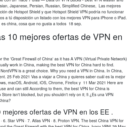
sian, Japanese, Persian, Russian, Simplified Chinese, Las mejores
ión de Hotspot Shield y que Hotspot Shield VPN podría no funcionar
 a tú disposición un listado con los mejores VPN para iPhone o iPad.
n es china, cosa que no gusta a todos 18 sep.
as 10 mejores ofertas de VPN en
r the 'Great Firewall of China' as it has A VPN (Virtual Private Network)
tually work in China, making the best VPN for China hard to find.
en NordVPN is a great choice. Why you need a VPN in China. In China,
ment. 25 Feb 2021 Vas a viajar a China y quieres saber cuál es la mejor
ows, macOS, Android, iOS, Chrome, Firefox y 11 Mar 2021 Here are
use and can still According to them, the best VPN for China is
tore isn't blocked, but you shouldn't rely on it; fi ¿Es una VPN
 China?
 mejores ofertas de VPN en los EE .
t · 6. Star VPN · 7. Atlas VPN · 8. Proton VPN. The best China VPN for
ound the Great Firewall with the best VPN for China, Ivacy VPN! 29 May