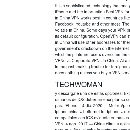
It is a sophisticated technology that en
iPhone and the information Best VPN fo
in China VPN works best in countries li
Facebook, Youtube and other most There
volatile in China. Some days your VPN p
its default configuration. OpenVPN can s
in China will use other addresses for th
government’s crackdown on the internet 
which help internet users overcome the c
VPNs vs Corporate VPNs in China. At any
in the past, making trouble for foreigne
does nothing unless you buy a VPN servic
TECHWOMAN
y descárgate una de estas opciones: Ex
usuarios de iOS deberían encriptar su c
para iPhone. 14 dic. 2020 — Mejor Vpn 
iphone china » betternet for iphone » d
compatibles con iOS evidente en países
VPN. 4 ago. 2017 — China elimina aplica
porque al fin y al cabo lo mejor es ha