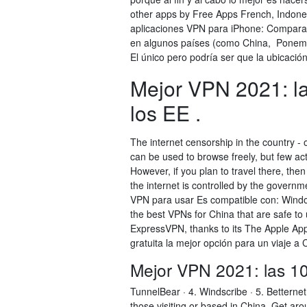
other apps by Free Apps French, Indone
aplicaciones VPN para iPhone: Comparac
en algunos países (como China, Ponemos
El único pero podría ser que la ubicació
Mejor VPN 2021: l
los EE .
The internet censorship in the country - o
can be used to browse freely, but few ac
However, if you plan to travel there, th
the internet is controlled by the govern
VPN para usar Es compatible con: Wind
the best VPNs for China that are safe to 
ExpressVPN, thanks to its The Apple App S
gratuita la mejor opción para un viaje a
Mejor VPN 2021: las 10
TunnelBear · 4. Windscribe · 5. Betterne
those visiting or based in China. Get ar