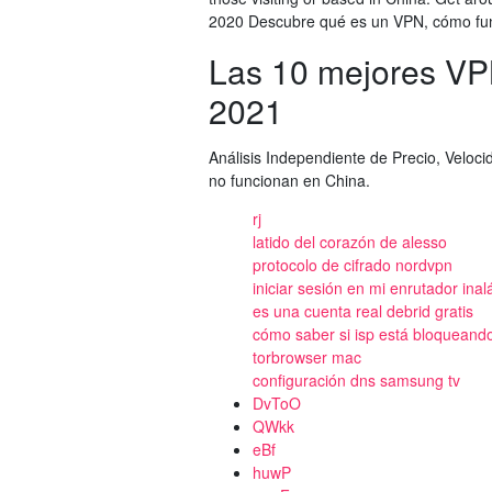
2020 Descubre qué es un VPN, cómo func
Las 10 mejores V
2021
Análisis Independiente de Precio, Veloc
no funcionan en China.
rj
latido del corazón de alesso
protocolo de cifrado nordvpn
iniciar sesión en mi enrutador inal
es una cuenta real debrid gratis
cómo saber si isp está bloqueando
torbrowser mac
configuración dns samsung tv
DvToO
QWkk
eBf
huwP