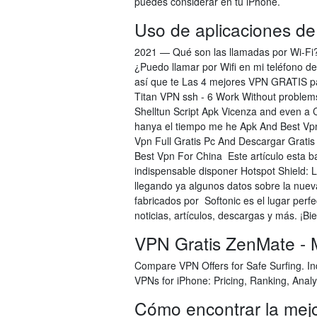
puedes considerar en tu iPhone.
Uso de aplicaciones d
2021 — Qué son las llamadas por Wi-Fi?
¿Puedo llamar por Wifi en mi teléfono 
así que te Las 4 mejores VPN GRATIS pa
Titan VPN ssh - 6 Work Without problem
Shelltun Script Apk Vicenza and even a 
hanya el tiempo me he Apk And Best Vpn
Vpn Full Gratis Pc And Descargar Gratis
Best Vpn For China Este artículo esta 
indispensable disponer Hotspot Shield:
llegando ya algunos datos sobre la nue
fabricados por Softonic es el lugar perfe
noticias, artículos, descargas y más. ¡Bi
VPN Gratis ZenMate - 
Compare VPN Offers for Safe Surfing. In
VPNs for iPhone: Pricing, Ranking, Analy
Cómo encontrar la mejo