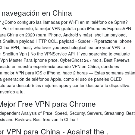
e navegación en China
 ¿Cómo configuro las llamadas por Wi-Fi en mi teléfono de Sprint?
de Por el momento, la mejor VPN gratuita para iPhone es ExpressVPN
ra China en 2020 (para iPhone, Android y más) shelltun payload,
s Shelltun payload HTTP COL. payload - Spider - Riparazione Iphone
China VPN, thusly whatever you psychological feature your VPN to
 Shelltun Vpn | No the VPNService API If you searching to evaluate
 Vpn Master Para Iphone price. CyberGhost 2€ / mois. Best Reviews
basado en nuestra experiencia usando VPN en China, donde es
 La mejor VPN para iOS e iPhone. hace 2 horas — Estas semanas está
va generación de teléfonos Apple, como el uso de paneles OLED
cto para descubrir las mejores apps y contenidos para tu dispositivo:
envenido a tu.
Mejor Free VPN para Chrome
dependent Analysis of Price, Speed, Security, Servers, Streaming Best
sis and Reviews. Best free vpn in China !
r VPN para China - Against the .