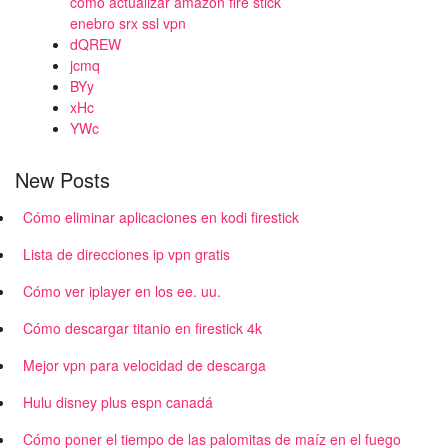
cómo actualizar amazon fire stick
enebro srx ssl vpn
dQREW
jcmq
BYy
xHc
YWc
New Posts
Cómo eliminar aplicaciones en kodi firestick
Lista de direcciones ip vpn gratis
Cómo ver iplayer en los ee. uu.
Cómo descargar titanio en firestick 4k
Mejor vpn para velocidad de descarga
Hulu disney plus espn canadá
Cómo poner el tiempo de las palomitas de maíz en el fuego