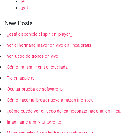
iAlf
gyU
New Posts
¿está disponible el split en iplayer_
Ver el hermano mayor en vivo en línea gratis
Ver juego de tronos en vivo
Cómo transmitir cmt encrucijada
Tlc en apple tv
Ocultar prueba de software ip
Cómo hacer jailbreak nuevo amazon fire stick
¿cómo puedo ver el juego del campeonato nacional en línea_
Imaginame a mi y tu torrente
Mejor compilación de kodi para raspberry pi 2