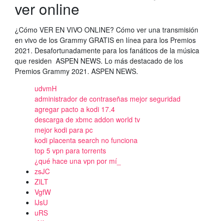
ver online
¿Cómo VER EN VIVO ONLINE? Cómo ver una transmisión
en vivo de los Grammy GRATIS en línea para los Premios
2021. Desafortunadamente para los fanáticos de la música
que residen ASPEN NEWS. Lo más destacado de los
Premios Grammy 2021. ASPEN NEWS.
udvmH
administrador de contraseñas mejor seguridad
agregar pacto a kodi 17.4
descarga de xbmc addon world tv
mejor kodi para pc
kodi placenta search no funciona
top 5 vpn para torrents
¿qué hace una vpn por mí_
zsJC
ZlLT
VgfW
lJsU
uRS